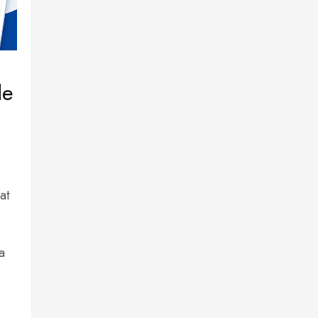
de
at
a