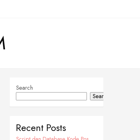
M
Search
Search
Recent Posts
Script dan Database Kode Pos