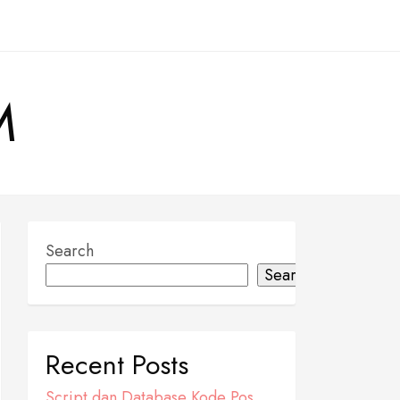
M
Search
Search
Recent Posts
Script dan Database Kode Pos