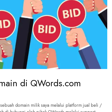
omain di QWords.com
sebuah domain milik saya melalui platform jual beli /
lah di hubungi oleh pihak QWords melalui support