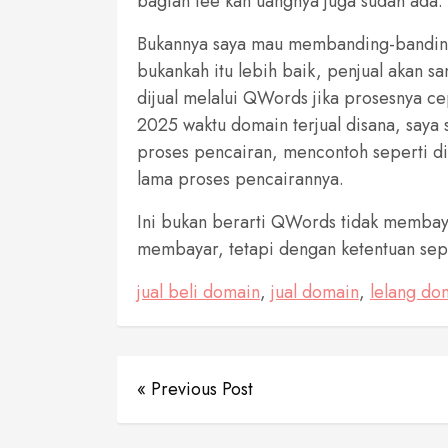
bagian fee kan uangnya juga sudah ada. 
Bukannya saya mau membanding-bandingk
bukankah itu lebih baik, penjual akan 
dijual melalui QWords jika prosesnya ce
2025 waktu domain terjual disana, say
proses pencairan, mencontoh seperti di
lama proses pencairannya.
Ini bukan berarti QWords tidak membay
membayar, tetapi dengan ketentuan sepe
jual beli domain
,
jual domain
,
lelang do
« Previous Post