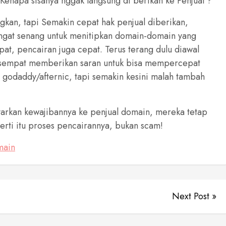
Kenapa sisanya nggak langsung di berikan ke Penjual ?
an, tapi Semakin cepat hak penjual diberikan,
sangat senang untuk menitipkan domain-domain yang
pat, pencairan juga cepat. Terus terang dulu diawal
a sempat memberikan saran untuk bisa mempercepat
 godaddy/afternic, tapi semakin kesini malah tambah
arkan kewajibannya ke penjual domain, mereka tetap
rti itu proses pencairannya, bukan scam!
main
Next Post »